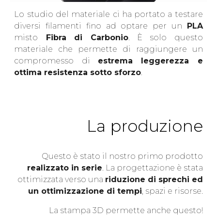
Lo studio del materiale ci ha portato a testare
diversi filamenti fino ad optare per un
PLA
misto
Fibra di Carbonio
. È solo questo
materiale che permette di raggiungere un
compromesso di
estrema leggerezza e
ottima resistenza sotto sforzo
.
La produzione
Questo è stato il nostro primo prodotto
realizzato in serie
. La progettazione è stata
ottimizzata verso una
riduzione di sprechi ed
un ottimizzazione di tempi
, spazi e risorse.
La stampa 3D permette anche questo!