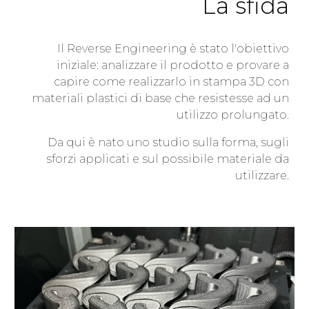
La sfida
Il Reverse Engineering è stato l'obiettivo
iniziale: analizzare il prodotto e provare a
capire come realizzarlo in stampa 3D con
materiali plastici di base che resistesse ad un
utilizzo prolungato.
Da qui è nato uno studio sulla forma, sugli
sforzi applicati e sul possibile materiale da
utilizzare.